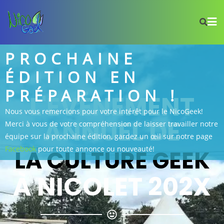
PROCHAINE
ÉDITION EN
PRÉPARATION !
L'ÉVÉNEMENT
Nous vous remercions pour votre intérêt pour le NicoGeek!
ANNUEL DE
Merci à vous de votre compréhension de laisser travailler notre
équipe sur la prochaine édition, gardez un œil sur notre page
Facebook
pour toute annonce ou nouveauté!
LA CULTURE GEEK
À NICOLET 202X