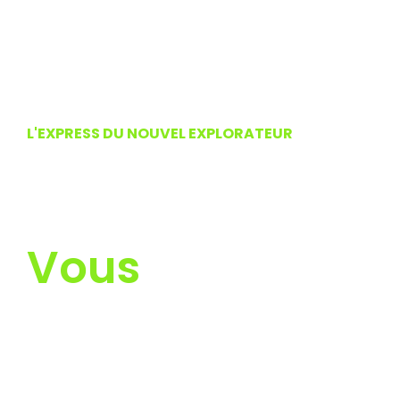
L'EXPRESS DU NOUVEL EXPLORATEUR
Sentez
L'aventurier En
Vous
Les artisans, cosplayers et passionnés de la
culture geek présent au NicoGeek vous accueil
dans leurs univers les bras ouverts. Donc il est
important de suivre quelques conseils et règles