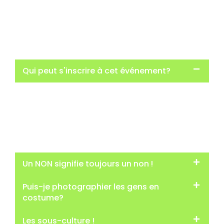
pour un événement sans problème. Explorateur
resté courtois et ouvert d'esprit!
Qui peut s'inscrire à cet événement?
L’achat de billet pour votre participation est ouvert à
toutes. Nous recommandons fortement aux parents
d’accompagner leurs jeunes enfants (12 ans et
moins).
Un NON signifie toujours un non !
Puis-je photographier les gens en
costume?
Les sous-culture !